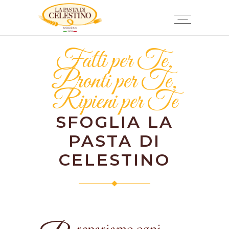
Fatti per Te,
Pronti per Te,
Ripieni per Te
SFOGLIA LA
PASTA DI
CELESTINO
repariamo ogni